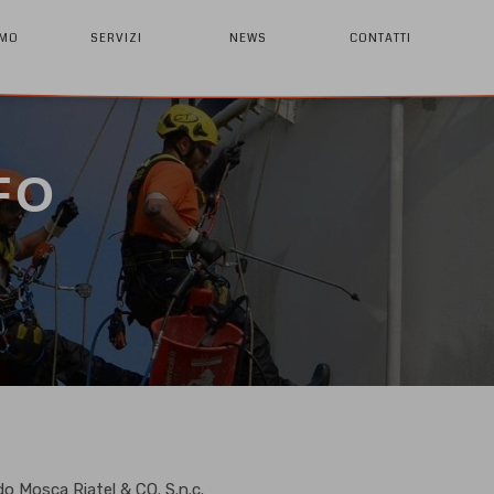
AMO
SERVIZI
NEWS
CONTATTI
FO
 Mosca Riatel & CO. S.n.c.