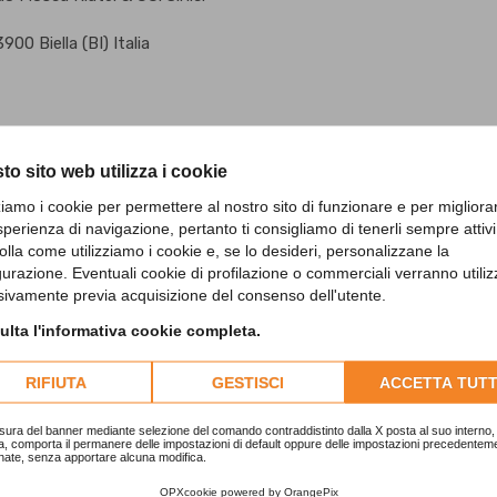
900 Biella (BI) Italia
to sito web utilizza i cookie
zziamo i cookie per permettere al nostro sito di funzionare e per migliora
sperienza di navigazione, pertanto ti consigliamo di tenerli sempre attivi
olla come utilizziamo i cookie e, se lo desideri, personalizzane la
gurazione. Eventuali cookie di profilazione o commerciali verranno utiliz
sivamente previa acquisizione del consenso dell'utente.
lta l'informativa cookie completa.
RIFIUTA
GESTISCI
ACCETTA TUTT
sura del banner mediante selezione del comando contraddistinto dalla X posta al suo interno, 
a, comporta il permanere delle impostazioni di default oppure delle impostazioni precedentem
nate, senza apportare alcuna modifica.
OPXcookie
powered by
OrangePix