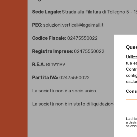
Sede Legale:
Strada alla Filatura di Tollegno 5 - 13
PEC:
soluzioni.verticali@legalmail.it
Codice Fiscale:
02475550022
Ques
Registro Imprese:
02475550022
Utili
tua e
R.E.A.
BI 191199
Contr
confi
Partita IVA:
02475550022
esclu
La società non è a socio unico.
Consu
La società non è in stato di liquidazione.
La chiu
a destr
selezio